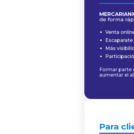
MERCARIAN
de forma rápi
Venta online
Escaparate 
Más visibil
Participaci
Formar parte 
aumentar el a
Para cli