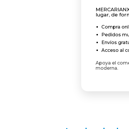
MERCARIANXO
lugar, de fo
Compra onli
Pedidos mu
Envíos grat
Acceso al c
Apoya el come
moderna.