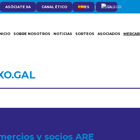
ASÓCIATE XA
CANAL ÉTICO
ES
|
GL
INICIO
SOBRE NOSOTROS
NOTICIAS
SORTEOS
ASOCIADOS
MERCAR
XO.GAL
mercios y socios ARE