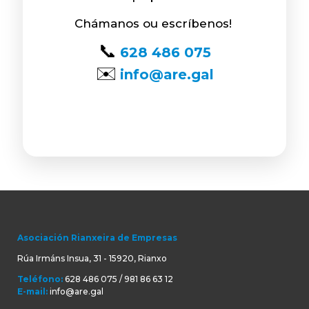
Chámanos ou escríbenos!
📞
628 486 075
✉️
info@are.gal
Asociación Rianxeira de Empresas
Rúa Irmáns Insua, 31 - 15920, Rianxo
Teléfono:
628 486 075 / 981 86 63 12
E-mail:
info@are.gal