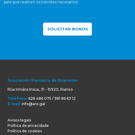
para que realicen os trámites necesarios.
SOLICITAR BONOS
Asociación Rianxeira de Empresas
Rúa Irmáns Insua, 31 - 15920, Rianxo
Teléfono:
628 486 075 / 981 86 63 12
E-mail:
info@are.gal
Avisos legais
Política de privacidade
Política de cookies