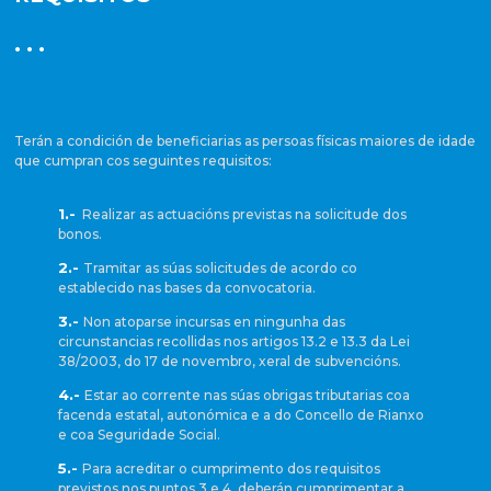
· · ·
Terán a condición de beneficiarias as persoas físicas maiores de idade
que cumpran cos seguintes requisitos:
1.-
Realizar as actuacións previstas na solicitude dos
bonos.
2.-
Tramitar as súas solicitudes de acordo co
establecido nas bases da convocatoria.
3.-
Non atoparse incursas en ningunha das
circunstancias recollidas nos artigos 13.2 e 13.3 da Lei
38/2003, do 17 de novembro, xeral de subvencións.
4.-
Estar ao corrente nas súas obrigas tributarias coa
facenda estatal, autonómica e a do Concello de Rianxo
e coa Seguridade Social.
5.-
Para acreditar o cumprimento dos requisitos
previstos nos puntos 3 e 4, deberán cumprimentar a