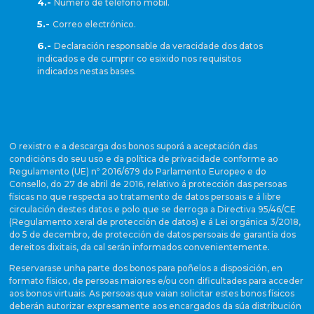
4.-
Número de teléfono móbil.
5.-
Correo electrónico.
6.-
Declaración responsable da veracidade dos datos
indicados e de cumprir co esixido nos requisitos
indicados nestas bases.
O rexistro e a descarga dos bonos suporá a aceptación das
condicións do seu uso e da política de privacidade conforme ao
Regulamento (UE) nº 2016/679 do Parlamento Europeo e do
Consello, do 27 de abril de 2016, relativo á protección das persoas
físicas no que respecta ao tratamento de datos persoais e á libre
circulación destes datos e polo que se derroga a Directiva 95/46/CE
(Regulamento xeral de protección de datos) e á Lei orgánica 3/2018,
do 5 de decembro, de protección de datos persoais de garantía dos
dereitos dixitais, da cal serán informados convenientemente.
Reservarase unha parte dos bonos para poñelos a disposición, en
formato físico, de persoas maiores e/ou con dificultades para acceder
aos bonos virtuais. As persoas que vaian solicitar estes bonos físicos
deberán autorizar expresamente aos encargados da súa distribución