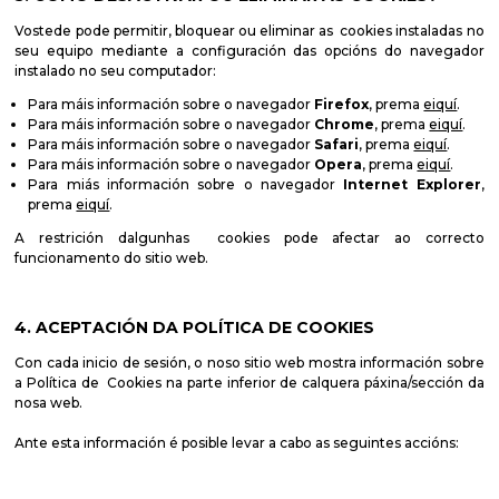
Vostede pode permitir, bloquear ou eliminar as cookies instaladas no
seu equipo mediante a configuración das opcións do navegador
instalado no seu computador:
Para máis información sobre o navegador
Firefox
, prema
eiquí
.
Para máis información sobre o navegador
Chrome
, prema
eiquí
.
Para máis información sobre o navegador
Safari
, prema
eiquí
.
Para máis información sobre o navegador
Opera
, prema
eiquí
.
Para miás información sobre o navegador
Internet Explorer
,
prema
eiquí
.
A restrición dalgunhas cookies pode afectar ao correcto
funcionamento do sitio web.
4. ACEPTACIÓN DA POLÍTICA DE COOKIES
Con cada inicio de sesión, o noso sitio web mostra información sobre
a Política de Cookies na parte inferior de calquera páxina/sección da
nosa web.
Ante esta información é posible levar a cabo as seguintes accións: