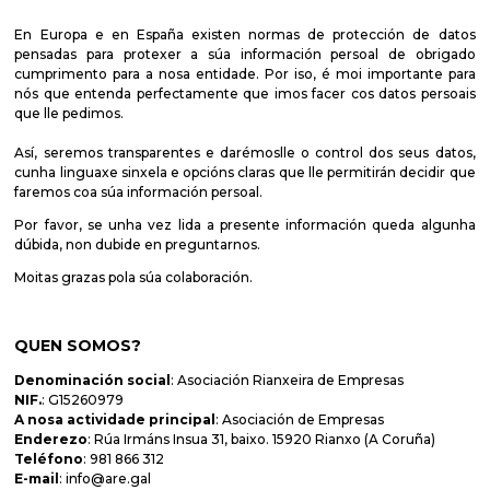
En Europa e en España existen normas de protección de datos
pensadas para protexer a súa información persoal de obrigado
cumprimento para a nosa entidade. Por iso, é moi importante para
nós que entenda perfectamente que imos facer cos datos persoais
que lle pedimos.
Así, seremos transparentes e darémoslle o control dos seus datos,
cunha linguaxe sinxela e opcións claras que lle permitirán decidir que
faremos coa súa información persoal.
Por favor, se unha vez lida a presente información queda algunha
dúbida, non dubide en preguntarnos.
Moitas grazas pola súa colaboración.
QUEN SOMOS?
Denominación social
: Asociación Rianxeira de Empresas
NIF.
: G15260979
A nosa actividade principal
: Asociación de Empresas
Enderezo
: Rúa Irmáns Insua 31, baixo. 15920 Rianxo (A Coruña)
Teléfono
: 981 866 312
E-mail
:
info@are.gal