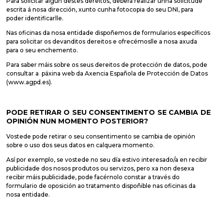
Para solicitar algún destes dereitos, deberá realizar unha solicitude
escrita á nosa dirección, xunto cunha fotocopia do seu DNI, para
poder identificarlle.
Nas oficinas da nosa entidade dispoñemos de formularios específicos
para solicitar os devanditos dereitos e ofrecémoslle a nosa axuda
para o seu enchemento.
Para saber máis sobre os seus dereitos de protección de datos, pode
consultar a páxina web da Axencia Española de Protección de Datos
(www.agpd.es).
PODE RETIRAR O SEU CONSENTIMENTO SE CAMBIA DE
OPINIÓN NUN MOMENTO POSTERIOR?
Vostede pode retirar o seu consentimento se cambia de opinión
sobre o uso dos seus datos en calquera momento.
Así por exemplo, se vostede no seu día estivo interesado/a en recibir
publicidade dos nosos produtos ou servizos, pero xa non desexa
recibir máis publicidade, pode facérnolo constar a través do
formulario de oposición ao tratamento dispoñible nas oficinas da
nosa entidade.