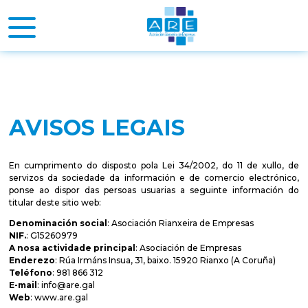
AVISOS LEGAIS
En cumprimento do disposto pola Lei 34/2002, do 11 de xullo, de
servizos da
sociedade
da información e de comercio electrónico,
ponse ao dispor das persoas usuarias a seguinte información do
titular deste sitio web:
Denominación social
: Asociación Rianxeira de Empresas
NIF.
: G15260979
A nosa actividade principal
: Asociación de Empresas
Enderezo
: Rúa Irmáns Insua, 31, baixo. 15920 Rianxo (A Coruña)
Teléfono
: 981 866 312
E-mail
:
info@are.gal
Web
:
www.are.gal