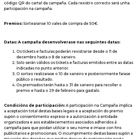
código QR do cartel da campaña. Cada rexistro correcto será unha
participación na campaña.
Premios:
Sortearanse 10 vales de compra de 50€.
Datas: A campaña desenvolverase nas seguintes datas:
Os tíckets e facturas poderán rexistrarse desde o 11 de
decembro hasta o 8 de xaneiro.
Solo serán válidos os tíckets e facturas emitidos entre as datas
indicadas no punto anterior.
O sorteo realizarase o 10 de xaneiro e posteriormente farase
público o resultado.
Os premiados terán hasta o 31 de xaneiro para recoller o
premio e hasta o 29 de febreiro para gastalo.
Condicións de participación:
A participación na Campaña implica
a aceptación total destas bases legais e a aceptación do premio
supón o consentimento expreso e a autorización á entidade
organizadora e aos establecementos asociados adheridos á
campaña para que poidan utilizar o seu nome e imaxe con fins
publicitarios e promocionais. O incumprimento destas bases supón a
privación dos dereitos que poidan derivar da participación nesta