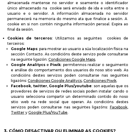
almacenada mantense no servidor e soamente o identificador
único almacenado na cookie será enviado de ida e volta entre o
usuario e o servidor. A información almacenada no servidor
permanecerá na memoria do mesmo ata que finalice a sesión. A
cookie en si non contén ningunha información persoal. Expira ao
final da sesión.
Cookies de terceros
: Utilizamos as seguintes cookies de
terceiros:
Google Maps
: para mostrar ao usuario a súa localización física na
sección Contacto. As condicións deste servizo pode consultarse
na seguinte ligazón:
Condiciones Google Maps
.
Google Analitycs
e
Piwik
: permítennos realizar o seguimento
e análise do comportamento dos usuarios do noso sitio web. As
condicións destes servizos poden consultarse nas seguintes
ligazóns:
Condiciones Google Analitycs
,
Condiciones Piwik
.
Facebook
,
twitter
,
Google Plus/youtube
: son aquelas que os
provedores de servizos de redes sociais poden instalar cando o
usuario selecciona compartir un determinado contido do noso
sitio web na rede social que operan. As condicións destes
servizos poden consultarse nas seguintes ligazóns:
Facebook
,
Twitter
y
Google Plus/YouTube
.
3. CÓMO DESACTIVAR OU ELIMINAR AS COOKIES?